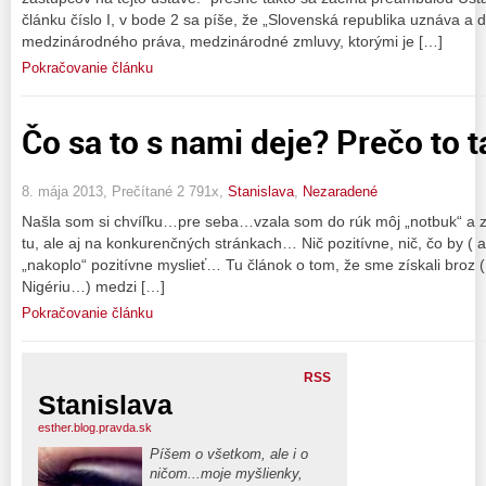
článku číslo I, v bode 2 sa píše, že „Slovenská republika uznáva a
medzinárodného práva, medzinárodné zmluvy, ktorými je […]
Pokračovanie článku
Čo sa to s nami deje? Prečo to t
8. mája 2013, Prečítané 2 791x,
Stanislava
,
Nezaradené
Našla som si chvíľku…pre seba…vzala som do rúk môj „notbuk“ a za
tu, ale aj na konkurenčných stránkach… Nič pozitívne, nič, čo by ( 
„nakoplo“ pozitívne myslieť… Tu článok o tom, že sme získali broz 
Nigériu…) medzi […]
Pokračovanie článku
RSS
Stanislava
esther.blog.pravda.sk
Píšem o všetkom, ale i o
ničom...moje myšlienky,