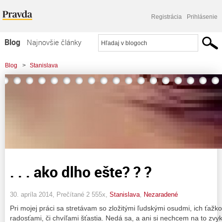
Registrácia
Prihlásenie
Blog
Najnovšie články
Najčítanejšie články
Blog
>
Stanislava
Najkomentovanejšie články
Zoznam blogov
Komerčné blogy
. . . ako dlho ešte? ? ?
30. apríla 2014, Prečítané 2 555x,
Stanislava
,
Nezaradené
Pri mojej práci sa stretávam so zložitými ľudskými osudmi, ich ťažk
radosťami, či chvíľami šťastia. Nedá sa, a ani si nechcem na to zvy