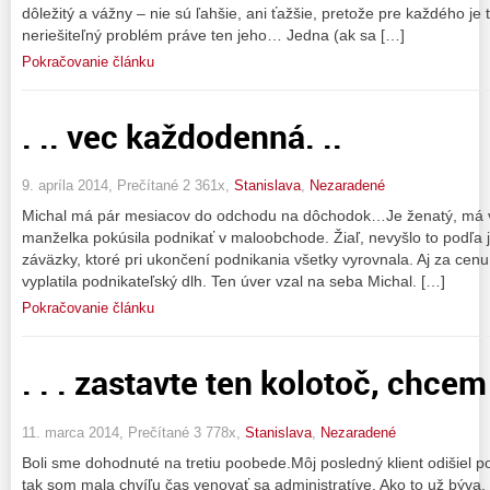
dôležitý a vážny – nie sú ľahšie, ani ťažšie, pretože pre každého je 
neriešiteľný problém práve ten jeho… Jedna (ak sa […]
Pokračovanie článku
. .. vec každodenná. ..
9. apríla 2014, Prečítané 2 361x,
Stanislava
,
Nezaradené
Michal má pár mesiacov do odchodu na dôchodok…Je ženatý, má 
manželka pokúsila podnikať v maloobchode. Žiaľ, nevyšlo to podľa je
záväzky, ktoré pri ukončení podnikania všetky vyrovnala. Aj za ce
vyplatila podnikateľský dlh. Ten úver vzal na seba Michal. […]
Pokračovanie článku
. . . zastavte ten kolotoč, chcem 
11. marca 2014, Prečítané 3 778x,
Stanislava
,
Nezaradené
Boli sme dohodnuté na tretiu poobede.Môj posledný klient odišiel p
tak som mala chvíľu čas venovať sa administratíve. Ako to už býva,