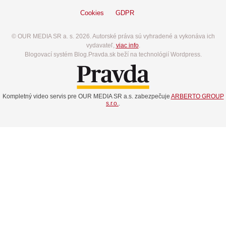
Cookies
GDPR
© OUR MEDIA SR a. s. 2026. Autorské práva sú vyhradené a vykonáva ich
vydavateľ,
viac info
.
Blogovací systém Blog.Pravda.sk beží na technológií Wordpress.
Kompletný video servis pre OUR MEDIA SR a.s. zabezpečuje
ARBERTO GROUP
s.r.o.
.