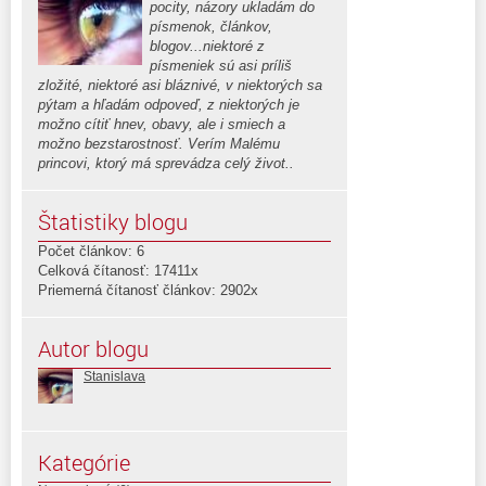
pocity, názory ukladám do
písmenok, článkov,
blogov...niektoré z
písmeniek sú asi príliš
zložité, niektoré asi bláznivé, v niektorých sa
pýtam a hľadám odpoveď, z niektorých je
možno cítiť hnev, obavy, ale i smiech a
možno bezstarostnosť. Verím Malému
princovi, ktorý má sprevádza celý život..
Štatistiky blogu
Počet článkov: 6
Celková čítanosť: 17411x
Priemerná čítanosť článkov: 2902x
Autor blogu
Stanislava
Kategórie