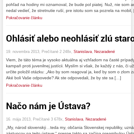
pohľad na hodiny mi oznamoval, že bude pol piatej. Nuž, nie som ani
nedal vedieť, že stretnutie ruší, pre istotu som sa pozrela na mobil,
Pokračovanie článku
Ohlásiť alebo neohlásiť zlú staro
19. novembra 2013, Prečítané 2 248x,
Stanislava
,
Nezaradené
Viem, že táto téma je vysoko aktuálna aj vzhľadom na časté prípad
kampaň proti juvenilnej justícii. Myslím si však, že každý z nás, či 
určite položil otázku: „Ako by som reagoval ja, keď by som o zlom 
Aké boli Vaše odpovede? Ak ste odpovedali, že by ste sa […]
Pokračovanie článku
Načo nám je Ústava?
16. mája 2013, Prečítané 3 678x,
Stanislava
,
Nezaradené
„My, národ slovenský…teda my, občania Slovenskej republiky, uzná
zástupcov na tejto ústave:“ presne takto sa začína preambulou Ús